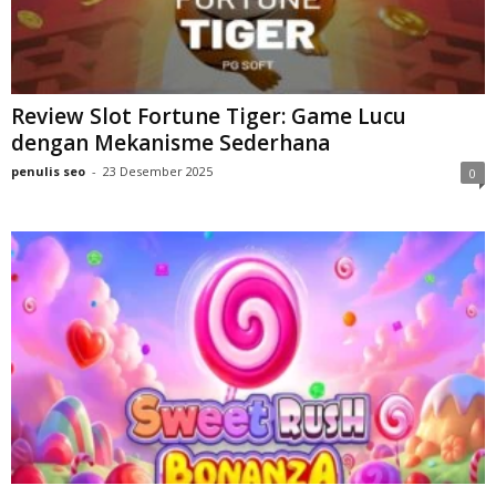
Review Slot Fortune Tiger: Game Lucu
dengan Mekanisme Sederhana
penulis seo
-
23 Desember 2025
0