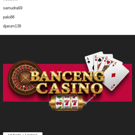
samudra69
palu88
djarum138