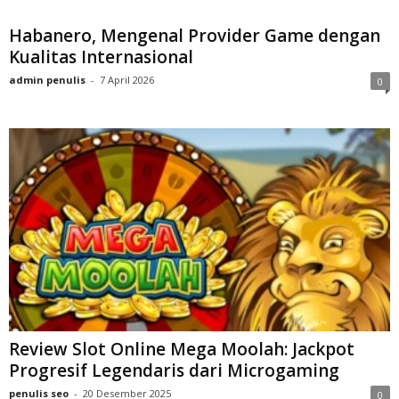
Habanero, Mengenal Provider Game dengan
Kualitas Internasional
admin penulis
-
7 April 2026
0
Review Slot Online Mega Moolah: Jackpot
Progresif Legendaris dari Microgaming
penulis seo
-
20 Desember 2025
0