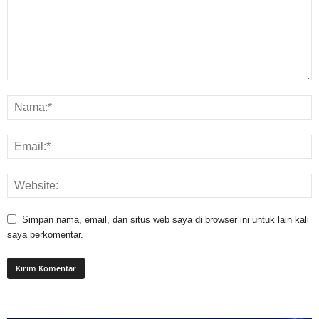
Simpan nama, email, dan situs web saya di browser ini untuk lain kali
saya berkomentar.