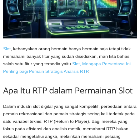
Slot
, kebanyakan orang bermain hanya bermain saja tetapi tidak
memahami banyak fitur yang sudah disediakan, mari kita bahas
salah satu fitur yang tersedia yaitu
Slot, Mengapa Persentase Ini
Penting bagi Pemain Strategis Analisis RTP
.
Apa Itu RTP dalam Permainan Slot
Dalam industri slot digital yang sangat kompetitif, perbedaan antara
pemain rekreasional dan pemain strategis sering kali terletak pada
satu variabel teknis: RTP (Return to Player). Bagi mereka yang
fokus pada efisiensi dan analisis metrik, memahami RTP bukan
sekadar mengetahui angka, melainkan memahami peluang