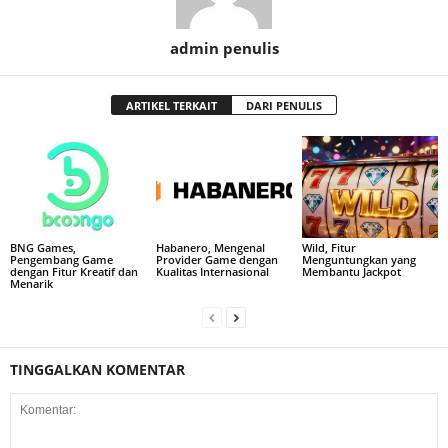
admin penulis
ARTIKEL TERKAIT
DARI PENULIS
BNG Games,
Habanero, Mengenal
Wild, Fitur
Pengembang Game
Provider Game dengan
Menguntungkan yang
dengan Fitur Kreatif dan
Kualitas Internasional
Membantu Jackpot
Menarik
TINGGALKAN KOMENTAR