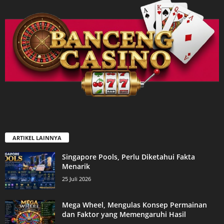
ARTIKEL LAINNYA
Singapore Pools, Perlu Diketahui Fakta
Menarik
25 Juli 2026
Mega Wheel, Mengulas Konsep Permainan
dan Faktor yang Memengaruhi Hasil