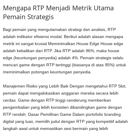
Mengapa RTP Menjadi Metrik Utama
Pemain Strategis
Bagi pemain yang mengutamakan strategi dan analisis, RTP
adalah indikator efisiensi modal. Berikut adalah alasan mengapa
metrik ini sangat krusial Meminimalkan House Edge House edge
adalah kebalikan dari RTP. Jika RTP adalah 96%, maka house
edge (keuntungan penyedia) adalah 4%. Pemain strategis selalu
mencari game dengan RTP tertinggi (biasanya di atas 95%) untuk
meminimalkan potongan keuntungan penyedia.
Manajemen Risiko yang Lebih Baik Dengan mengetahui RTP Slot,
pemain dapat mengalokasikan anggaran mereka secara lebih
cerdas. Game dengan RTP tinggi cenderung memberikan
pengembalian yang lebih konsisten dibandingkan game dengan
RTP rendah. Dasar Pemilihan Game Dalam portofolio branding
digital yang luas, memilih judul dengan RTP yang kompetitif adalah
langkah awal untuk memastikan sesi bermain yang lebih