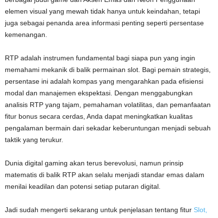
elemen visual yang mewah tidak hanya untuk keindahan, tetapi
juga sebagai penanda area informasi penting seperti persentase
kemenangan.
RTP adalah instrumen fundamental bagi siapa pun yang ingin
memahami mekanik di balik permainan slot. Bagi pemain strategis,
persentase ini adalah kompas yang mengarahkan pada efisiensi
modal dan manajemen ekspektasi. Dengan menggabungkan
analisis RTP yang tajam, pemahaman volatilitas, dan pemanfaatan
fitur bonus secara cerdas, Anda dapat meningkatkan kualitas
pengalaman bermain dari sekadar keberuntungan menjadi sebuah
taktik yang terukur.
Dunia digital gaming akan terus berevolusi, namun prinsip
matematis di balik RTP akan selalu menjadi standar emas dalam
menilai keadilan dan potensi setiap putaran digital.
Jadi sudah mengerti sekarang untuk penjelasan tentang fitur
Slot,