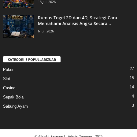
13 Juli 2026
Rumus Togel 2D dan 4D, Strategi Cara
Memahami Analisis Angka Secara...
6 Juli 2026
KATEGORI E POPULLARIZUAR
27
Poker
15
Slot
14
Casino
4
Sepak Bola
3
Sabung Ayam
© Allright Reserved
Admin Tampan
2025