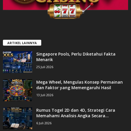
ARTIKEL LAINNYA
Singapore Pools, Perlu Diketahui Fakta
Menarik
25 Juli 2026
Mega Wheel, Mengulas Konsep Permainan
dan Faktor yang Memengaruhi Hasil
13 Juli 2026
Rumus Togel 2D dan 4D, Strategi Cara
Memahami Analisis Angka Secara...
6 Juli 2026