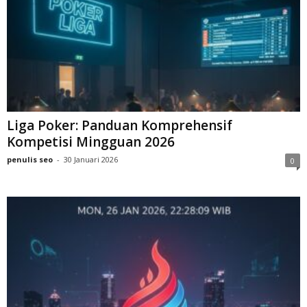
Liga Poker: Panduan Komprehensif
Kompetisi Mingguan 2026
penulis seo
-
30 Januari 2026
0