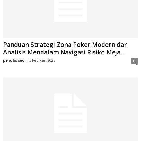
Panduan Strategi Zona Poker Modern dan
Analisis Mendalam Navigasi Risiko Meja...
penulis seo
-
5 Februari 2026
0