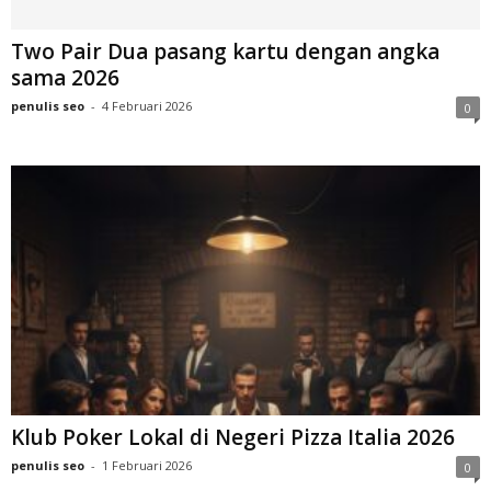
Two Pair Dua pasang kartu dengan angka
sama 2026
penulis seo
-
4 Februari 2026
0
Klub Poker Lokal di Negeri Pizza Italia 2026
penulis seo
-
1 Februari 2026
0