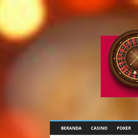
B
BERANDA
CASINO
POKER
a
n