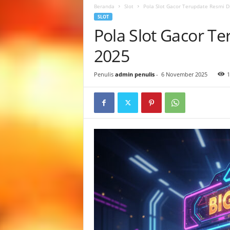
Beranda
Slot
Pola Slot Gacor Terupdate Resmi D
c
SLOT
e
Pola Slot Gacor T
n
g
2025
C
a
s
Penulis
admin penulis
-
6 November 2025
1
i
n
o