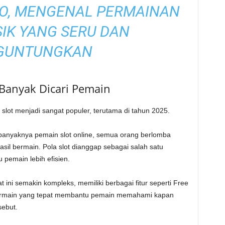
BO, MENGENAL PERMAINAN
IK YANG SERU DAN
GUNTUNGKAN
Banyak Dicari Pemain
lot menjadi sangat populer, terutama di tahun 2025.
banyaknya pemain slot online, semua orang berlomba
il bermain. Pola slot dianggap sebagai salah satu
pemain lebih efisien.
ini semakin kompleks, memiliki berbagai fitur seperti Free
la bermain yang tepat membantu pemain memahami kapan
sebut.