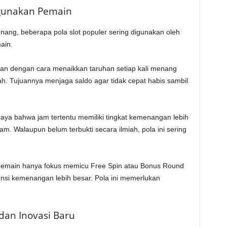
Digunakan Pemain
nang, beberapa pola slot populer sering digunakan oleh
ain.
akan dengan cara menaikkan taruhan setiap kali menang
ah. Tujuannya menjaga saldo agar tidak cepat habis sambil
ya bahwa jam tertentu memiliki tingkat kemenangan lebih
lam. Walaupun belum terbukti secara ilmiah, pola ini sering
pemain hanya fokus memicu Free Spin atau Bonus Round
ensi kemenangan lebih besar. Pola ini memerlukan
 dan Inovasi Baru