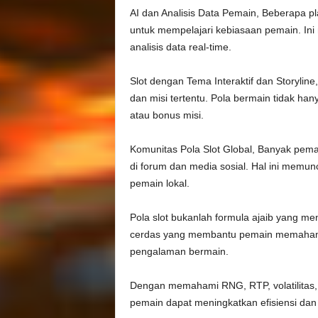
AI dan Analisis Data Pemain, Beberapa pl
untuk mempelajari kebiasaan pemain. In
analisis data real-time.
Slot dengan Tema Interaktif dan Storylin
dan misi tertentu. Pola bermain tidak han
atau bonus misi.
Komunitas Pola Slot Global, Banyak pemai
di forum dan media sosial. Hal ini memuncu
pemain lokal.
Pola slot bukanlah formula ajaib yang me
cerdas yang membantu pemain memahami 
pengalaman bermain.
Dengan memahami RNG, RTP, volatilitas, 
pemain dapat meningkatkan efisiensi dan