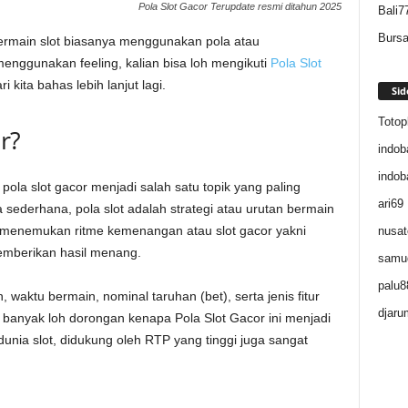
Pola Slot Gacor Terupdate resmi ditahun 2025
Bali7
Burs
bermain slot biasanya menggunakan pola atau
menggunakan feeling, kalian bisa loh mengikuti
Pola Slot
ri kita bahas lebih lanjut lagi.
Sid
Totop
r?
indob
indob
 pola slot gacor menjadi salah satu topik yang paling
ari69
sederhana, pola slot adalah strategi atau urutan bermain
menemukan ritme kemenangan atau slot gacor yakni
nusat
memberikan hasil menang.
samu
palu8
, waktu bermain, nominal taruhan (bet), serta jenis fitur
djaru
 banyak loh dorongan kenapa Pola Slot Gacor ini menjadi
nia slot, didukung oleh RTP yang tinggi juga sangat