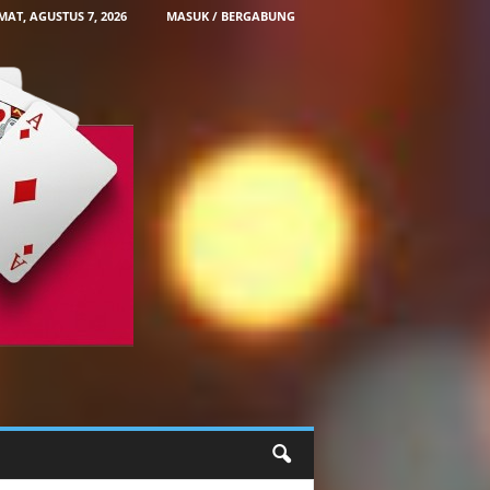
MAT, AGUSTUS 7, 2026
MASUK / BERGABUNG