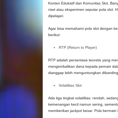
Konten Edukatif dan Komunitas Slot, Ba
riset atau eksperimen seputar pola slot. H
dipelajari.
Agar bisa memahami pola slot dengan be
berikut:
RTP (Return to Player)
RTP adalah persentase teoretis yang me
mengembalikan dana kepada pemain dala
dianggap lebih menguntungkan dibanding
Volatilitas Slot
Ada tiga tingkat volatilitas: rendah, seda
kemenangan kecil namun sering, sementara 
memberikan jackpot besar. Pola bermain ha