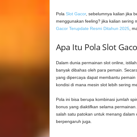
Pola
Slot Gacor
, sebelumnya kalian jika 
menggunakan feeling? jika kalian sering 
Gacor Terupdate Resmi Ditahun 2025
, ma
Apa Itu Pola Slot Gaco
Dalam dunia permainan slot online, istilah
banyak dibahas oleh para pemain. Secara 
yang dipercaya dapat membantu pemain 
kondisi di mana mesin slot lebih sering 
Pola ini bisa berupa kombinasi jumlah spin
bonus yang diaktifkan selama permainan.
salah satu patokan untuk menang dalam du
berpengaruh juga.