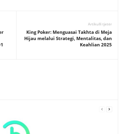
Artikulli tjetër
er
King Poker: Menguasai Takhta di Meja
Hijau melalui Strategi, Mentalitas, dan
01
Keahlian 2025