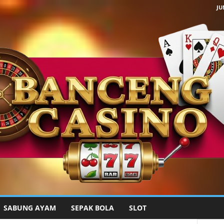
JU
SABUNG AYAM
SEPAK BOLA
SLOT