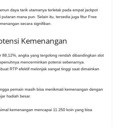
mun daya tarik utamanya terletak pada empat jackpot
putaran mana pun. Selain itu, tersedia juga fitur Free
menangan secara signifikan.
 Potensi Kemenangan
 88,12%, angka yang tergolong rendah dibandingkan slot
 sepenuhnya mencerminkan potensi sebenarnya.
uat RTP efektif melonjak sangat tinggi saat dimainkan
 sehingga pemain masih bisa menikmati kemenangan dengan
ejar hadiah besar.
ksimal kemenangan mencapai 11.250 koin yang bisa