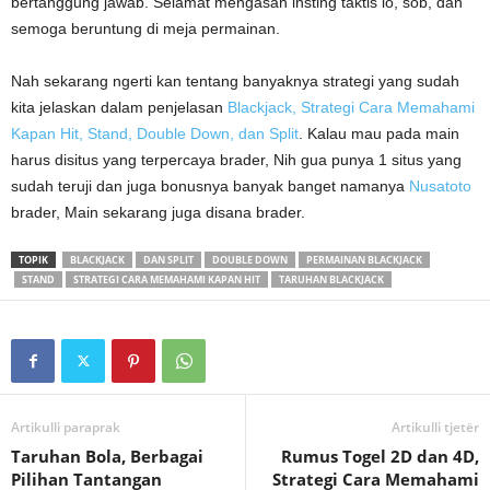
bertanggung jawab. Selamat mengasah insting taktis lo, sob, dan
semoga beruntung di meja permainan.
Nah sekarang ngerti kan tentang banyaknya strategi yang sudah
kita jelaskan dalam penjelasan
Blackjack, Strategi Cara Memahami
Kapan Hit, Stand, Double Down, dan Split
. Kalau mau pada main
harus disitus yang terpercaya brader, Nih gua punya 1 situs yang
sudah teruji dan juga bonusnya banyak banget namanya
Nusatoto
brader, Main sekarang juga disana brader.
TOPIK
BLACKJACK
DAN SPLIT
DOUBLE DOWN
PERMAINAN BLACKJACK
STAND
STRATEGI CARA MEMAHAMI KAPAN HIT
TARUHAN BLACKJACK
Artikulli paraprak
Artikulli tjetër
Taruhan Bola, Berbagai
Rumus Togel 2D dan 4D,
Pilihan Tantangan
Strategi Cara Memahami