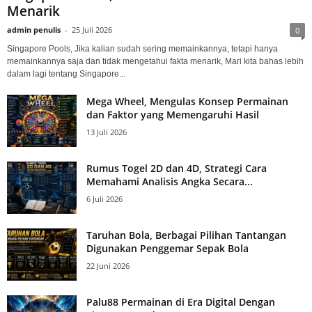
Menarik
admin penulis
-
25 Juli 2026
0
Singapore Pools, Jika kalian sudah sering memainkannya, tetapi hanya
memainkannya saja dan tidak mengetahui fakta menarik, Mari kita bahas lebih
dalam lagi tentang Singapore...
Mega Wheel, Mengulas Konsep Permainan
dan Faktor yang Memengaruhi Hasil
13 Juli 2026
Rumus Togel 2D dan 4D, Strategi Cara
Memahami Analisis Angka Secara...
6 Juli 2026
Taruhan Bola, Berbagai Pilihan Tantangan
Digunakan Penggemar Sepak Bola
22 Juni 2026
Palu88 Permainan di Era Digital Dengan