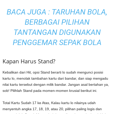
BACA JUGA :
TARUHAN BOLA,
BERBAGAI PILIHAN
TANTANGAN DIGUNAKAN
PENGGEMAR SEPAK BOLA
Kapan Harus Stand?
Kebalikan dari Hit, opsi Stand berarti lo sudah mengunci posisi
kartu lo, menolak tambahan kartu dari bandar, dan siap mengadu
nilai kartu tersebut dengan milik bandar. Jangan asal bertahan ya,
sob! Pilihlah Stand pada momen-momen krusial berikut ini.
Total Kartu Sudah 17 ke Atas, Kalau kartu lo nilainya udah
menyentuh angka 17, 18, 19, atau 20, pilihan paling logis dan