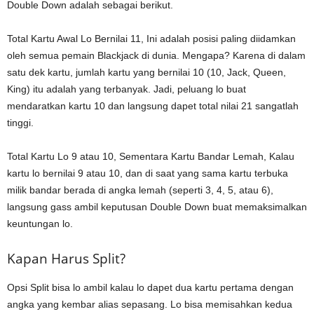
Double Down adalah sebagai berikut.
Total Kartu Awal Lo Bernilai 11, Ini adalah posisi paling diidamkan
oleh semua pemain Blackjack di dunia. Mengapa? Karena di dalam
satu dek kartu, jumlah kartu yang bernilai 10 (10, Jack, Queen,
King) itu adalah yang terbanyak. Jadi, peluang lo buat
mendaratkan kartu 10 dan langsung dapet total nilai 21 sangatlah
tinggi.
Total Kartu Lo 9 atau 10, Sementara Kartu Bandar Lemah, Kalau
kartu lo bernilai 9 atau 10, dan di saat yang sama kartu terbuka
milik bandar berada di angka lemah (seperti 3, 4, 5, atau 6),
langsung gass ambil keputusan Double Down buat memaksimalkan
keuntungan lo.
Kapan Harus Split?
Opsi Split bisa lo ambil kalau lo dapet dua kartu pertama dengan
angka yang kembar alias sepasang. Lo bisa memisahkan kedua