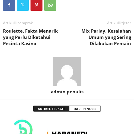
Artikulli paraprak
Artikulli tjetër
Roulette, Fakta Menarik
Mix Parlay, Kesalahan
yang Perlu Diketahui
Umum yang Sering
Pecinta Kasino
Dilakukan Pemain
admin penulis
ARTIKEL TERKAIT
DARI PENULIS