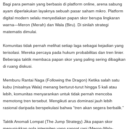
Bagi para pemain yang berbasis di platform online, arena sabung
ayam diperlakukan layaknya sebuah pasar saham mikro. Platform
digital modern selalu menyediakan papan skor berupa lingkaran
warna—Meron (Merah) dan Wala (Biru). Di sinilah strategi
matematis dimulai.
Komunitas tidak pernah melihat setiap laga sebagai kejadian yang
terisolasi. Mereka percaya pada hukum probabilitas dan tren linier.
Beberapa taktik membaca papan skor yang paling sering dibagikan
di ruang diskusi.
Memburu Rantai Naga (Following the Dragon) Ketika salah satu
kubu (misalnya Wala) menang berturut-turut hingga 5 kali atau
lebih, komunitas menyarankan untuk tidak pernah mencoba
memotong tren tersebut. Mengikuti arus dominasi jauh lebih
rasional daripada berspekulasi bahwa “tren akan segera berbalik.”
Taktik Anomali Lompat (The Jump Strategy) Jika papan skor
menunjukkan pola intermiten yang sangat rapi (Meron-Wala-