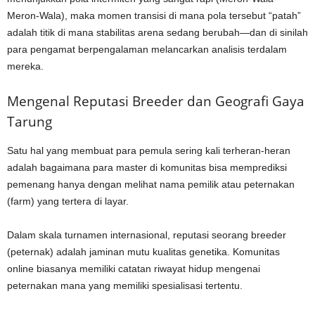
Meron-Wala), maka momen transisi di mana pola tersebut “patah”
adalah titik di mana stabilitas arena sedang berubah—dan di sinilah
para pengamat berpengalaman melancarkan analisis terdalam
mereka.
Mengenal Reputasi Breeder dan Geografi Gaya
Tarung
Satu hal yang membuat para pemula sering kali terheran-heran
adalah bagaimana para master di komunitas bisa memprediksi
pemenang hanya dengan melihat nama pemilik atau peternakan
(farm) yang tertera di layar.
Dalam skala turnamen internasional, reputasi seorang breeder
(peternak) adalah jaminan mutu kualitas genetika. Komunitas
online biasanya memiliki catatan riwayat hidup mengenai
peternakan mana yang memiliki spesialisasi tertentu.