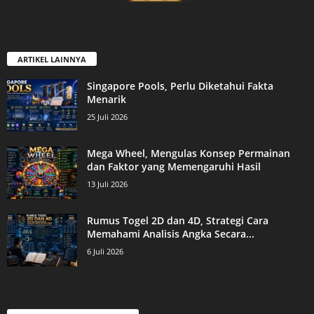
ARTIKEL LAINNYA
Singapore Pools, Perlu Diketahui Fakta
Menarik
25 Juli 2026
Mega Wheel, Mengulas Konsep Permainan
dan Faktor yang Memengaruhi Hasil
13 Juli 2026
Rumus Togel 2D dan 4D, Strategi Cara
Memahami Analisis Angka Secara...
6 Juli 2026