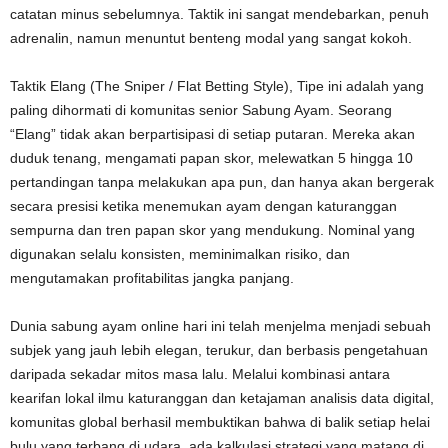
catatan minus sebelumnya. Taktik ini sangat mendebarkan, penuh
adrenalin, namun menuntut benteng modal yang sangat kokoh.
Taktik Elang (The Sniper / Flat Betting Style), Tipe ini adalah yang
paling dihormati di komunitas senior Sabung Ayam. Seorang
“Elang” tidak akan berpartisipasi di setiap putaran. Mereka akan
duduk tenang, mengamati papan skor, melewatkan 5 hingga 10
pertandingan tanpa melakukan apa pun, dan hanya akan bergerak
secara presisi ketika menemukan ayam dengan katuranggan
sempurna dan tren papan skor yang mendukung. Nominal yang
digunakan selalu konsisten, meminimalkan risiko, dan
mengutamakan profitabilitas jangka panjang.
Dunia sabung ayam online hari ini telah menjelma menjadi sebuah
subjek yang jauh lebih elegan, terukur, dan berbasis pengetahuan
daripada sekadar mitos masa lalu. Melalui kombinasi antara
kearifan lokal ilmu katuranggan dan ketajaman analisis data digital,
komunitas global berhasil membuktikan bahwa di balik setiap helai
bulu yang terbang di udara, ada kalkulasi strategi yang matang di