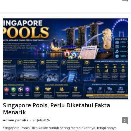
Singapore Pools, Perlu Diketahui Fakta
Menarik
admin penulis
-
25 Juli 2026
0
Singapore Pools, Jika kalian sudah sering memainkannya, tetapi hanya