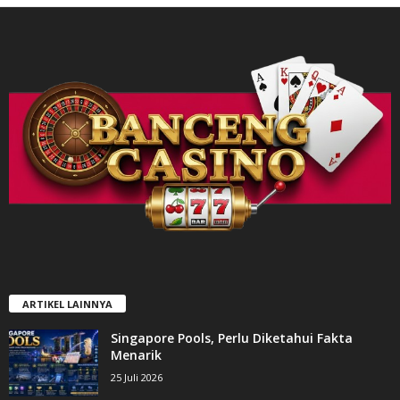
ARTIKEL LAINNYA
Singapore Pools, Perlu Diketahui Fakta
Menarik
25 Juli 2026