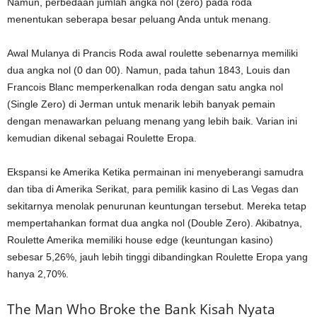
Namun, perbedaan jumlah angka nol (zero) pada roda
menentukan seberapa besar peluang Anda untuk menang.
Awal Mulanya di Prancis Roda awal roulette sebenarnya memiliki
dua angka nol (0 dan 00). Namun, pada tahun 1843, Louis dan
Francois Blanc memperkenalkan roda dengan satu angka nol
(Single Zero) di Jerman untuk menarik lebih banyak pemain
dengan menawarkan peluang menang yang lebih baik. Varian ini
kemudian dikenal sebagai Roulette Eropa.
Ekspansi ke Amerika Ketika permainan ini menyeberangi samudra
dan tiba di Amerika Serikat, para pemilik kasino di Las Vegas dan
sekitarnya menolak penurunan keuntungan tersebut. Mereka tetap
mempertahankan format dua angka nol (Double Zero). Akibatnya,
Roulette Amerika memiliki house edge (keuntungan kasino)
sebesar 5,26%, jauh lebih tinggi dibandingkan Roulette Eropa yang
hanya 2,70%.
The Man Who Broke the Bank Kisah Nyata