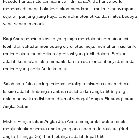
kesederhanaan aturan mainnya—di mana Anda hanya perlu
menebak di mana bola kecil akan mendarat—roulette menyimpan
sejarah panjang yang kaya, anomali matematika, dan mitos budaya
yang sangat menarik.
Bagi Anda pencinta kasino yang ingin mendalami permainan ini
lebih dari sekadar memasang cip di atas meja, memahami sisi unik
roulette akan memberikan apresiasi yang lebih dalam. Berikut
adalah kumpulan fakta menarik dan rahasia tersembunyi dari roda
roulette yang perlu Anda ketahui.
Salah satu fakta paling terkenal sekaligus misterius dalam dunia
kasino adalah hubungan antara roulette dan angka 666, yang
dalam banyak tradisi barat dikenal sebagai “Angka Binatang” atau
Angka Setan.
Misteri Penjumlahan Angka Jika Anda mengambil waktu untuk
menjumlahkan semua angka yang ada pada roda roulette (dari
angka 1 hingga 36), hasil totalnya adalah tepat 666.