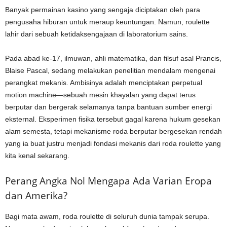
Banyak permainan kasino yang sengaja diciptakan oleh para
pengusaha hiburan untuk meraup keuntungan. Namun, roulette
lahir dari sebuah ketidaksengajaan di laboratorium sains.
Pada abad ke-17, ilmuwan, ahli matematika, dan filsuf asal Prancis,
Blaise Pascal, sedang melakukan penelitian mendalam mengenai
perangkat mekanis. Ambisinya adalah menciptakan perpetual
motion machine—sebuah mesin khayalan yang dapat terus
berputar dan bergerak selamanya tanpa bantuan sumber energi
eksternal. Eksperimen fisika tersebut gagal karena hukum gesekan
alam semesta, tetapi mekanisme roda berputar bergesekan rendah
yang ia buat justru menjadi fondasi mekanis dari roda roulette yang
kita kenal sekarang.
Perang Angka Nol Mengapa Ada Varian Eropa
dan Amerika?
Bagi mata awam, roda roulette di seluruh dunia tampak serupa.