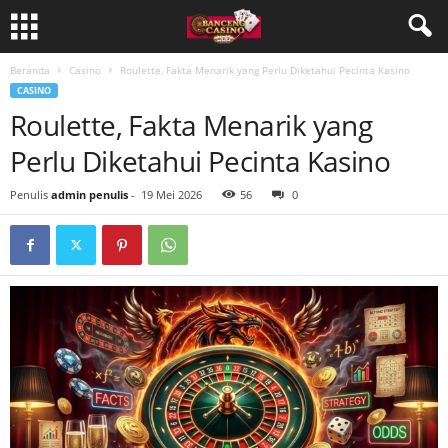
Beranda
Casino
Roulette, Fakta Menarik yang Perlu Diketahui Pecinta Kasino
CASINO
Roulette, Fakta Menarik yang
Perlu Diketahui Pecinta Kasino
Penulis
admin penulis
-
19 Mei 2026
56
0