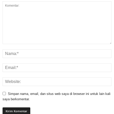
Simpan nama, email, dan situs web saya di browser ini untuk lain kali
saya berkomentar.