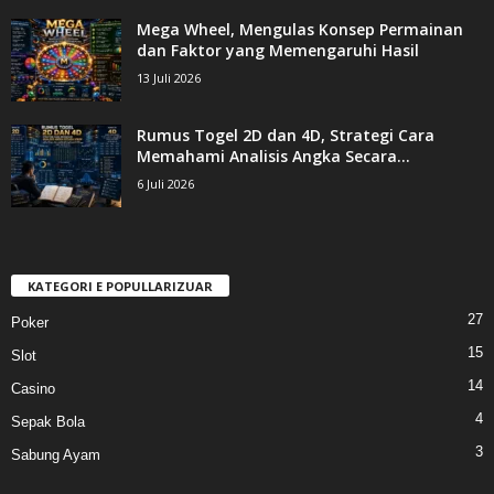
Mega Wheel, Mengulas Konsep Permainan
dan Faktor yang Memengaruhi Hasil
13 Juli 2026
Rumus Togel 2D dan 4D, Strategi Cara
Memahami Analisis Angka Secara...
6 Juli 2026
KATEGORI E POPULLARIZUAR
27
Poker
15
Slot
14
Casino
4
Sepak Bola
3
Sabung Ayam