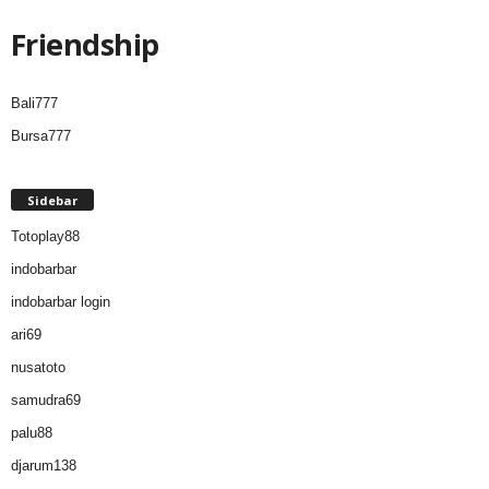
Friendship
Bali777
Bursa777
Sidebar
Totoplay88
indobarbar
indobarbar login
ari69
nusatoto
samudra69
palu88
djarum138