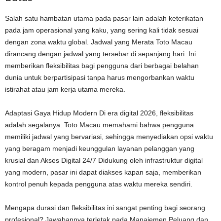
Salah satu hambatan utama pada pasar lain adalah keterikatan
pada jam operasional yang kaku, yang sering kali tidak sesuai
dengan zona waktu global. Jadwal yang Merata Toto Macau
dirancang dengan jadwal yang tersebar di sepanjang hari. Ini
memberikan fleksibilitas bagi pengguna dari berbagai belahan
dunia untuk berpartisipasi tanpa harus mengorbankan waktu
istirahat atau jam kerja utama mereka.
Adaptasi Gaya Hidup Modern Di era digital 2026, fleksibilitas
adalah segalanya. Toto Macau memahami bahwa pengguna
memiliki jadwal yang bervariasi, sehingga menyediakan opsi waktu
yang beragam menjadi keunggulan layanan pelanggan yang
krusial dan Akses Digital 24/7 Didukung oleh infrastruktur digital
yang modern, pasar ini dapat diakses kapan saja, memberikan
kontrol penuh kepada pengguna atas waktu mereka sendiri.
Mengapa durasi dan fleksibilitas ini sangat penting bagi seorang
profesional? Jawabannya terletak pada Manajemen Peluang dan