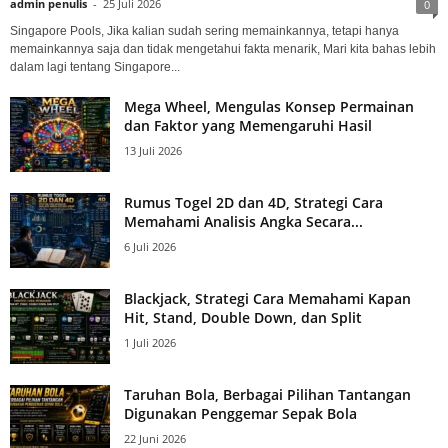
admin penulis
-
25 Juli 2026
0
Singapore Pools, Jika kalian sudah sering memainkannya, tetapi hanya
memainkannya saja dan tidak mengetahui fakta menarik, Mari kita bahas lebih
dalam lagi tentang Singapore...
Mega Wheel, Mengulas Konsep Permainan
dan Faktor yang Memengaruhi Hasil
13 Juli 2026
Rumus Togel 2D dan 4D, Strategi Cara
Memahami Analisis Angka Secara...
6 Juli 2026
Blackjack, Strategi Cara Memahami Kapan
Hit, Stand, Double Down, dan Split
1 Juli 2026
Taruhan Bola, Berbagai Pilihan Tantangan
Digunakan Penggemar Sepak Bola
22 Juni 2026