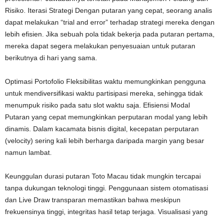
Risiko. Iterasi Strategi Dengan putaran yang cepat, seorang analis
dapat melakukan “trial and error” terhadap strategi mereka dengan
lebih efisien. Jika sebuah pola tidak bekerja pada putaran pertama,
mereka dapat segera melakukan penyesuaian untuk putaran
berikutnya di hari yang sama.
Optimasi Portofolio Fleksibilitas waktu memungkinkan pengguna
untuk mendiversifikasi waktu partisipasi mereka, sehingga tidak
menumpuk risiko pada satu slot waktu saja. Efisiensi Modal
Putaran yang cepat memungkinkan perputaran modal yang lebih
dinamis. Dalam kacamata bisnis digital, kecepatan perputaran
(velocity) sering kali lebih berharga daripada margin yang besar
namun lambat.
Keunggulan durasi putaran Toto Macau tidak mungkin tercapai
tanpa dukungan teknologi tinggi. Penggunaan sistem otomatisasi
dan Live Draw transparan memastikan bahwa meskipun
frekuensinya tinggi, integritas hasil tetap terjaga. Visualisasi yang