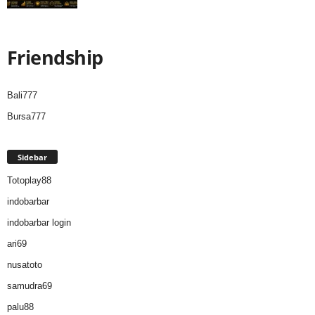
Friendship
Bali777
Bursa777
Sidebar
Totoplay88
indobarbar
indobarbar login
ari69
nusatoto
samudra69
palu88