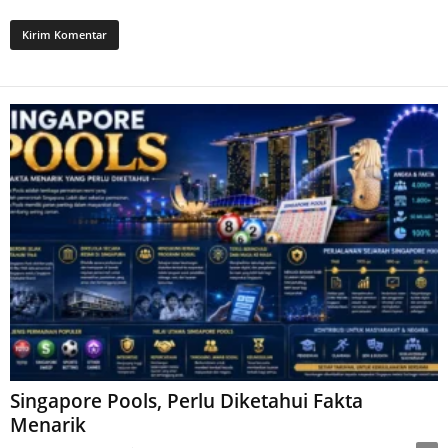
Singapore Pools, Perlu Diketahui Fakta
Menarik