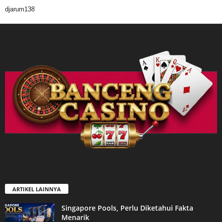
djarum138
ARTIKEL LAINNYA
Singapore Pools, Perlu Diketahui Fakta
Menarik