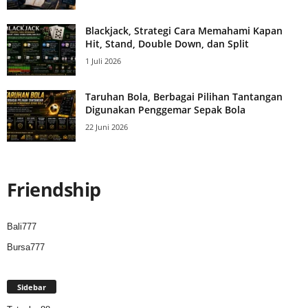
Blackjack, Strategi Cara Memahami Kapan
Hit, Stand, Double Down, dan Split
1 Juli 2026
Taruhan Bola, Berbagai Pilihan Tantangan
Digunakan Penggemar Sepak Bola
22 Juni 2026
Friendship
Bali777
Bursa777
Sidebar