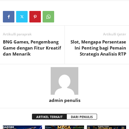
Artikulli paraprak
Artikulli tjetër
BNG Games, Pengembang
Slot, Mengapa Persentase
Game dengan Fitur Kreatif
Ini Penting bagi Pemain
dan Menarik
Strategis Analisis RTP
admin penulis
ARTIKEL TERKAIT
DARI PENULIS