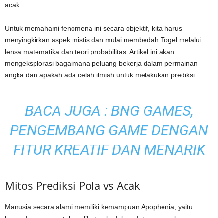
acak.
Untuk memahami fenomena ini secara objektif, kita harus
menyingkirkan aspek mistis dan mulai membedah Togel melalui
lensa matematika dan teori probabilitas. Artikel ini akan
mengeksplorasi bagaimana peluang bekerja dalam permainan
angka dan apakah ada celah ilmiah untuk melakukan prediksi.
BACA JUGA :
BNG GAMES,
PENGEMBANG GAME DENGAN
FITUR KREATIF DAN MENARIK
Mitos Prediksi Pola vs Acak
Manusia secara alami memiliki kemampuan Apophenia, yaitu