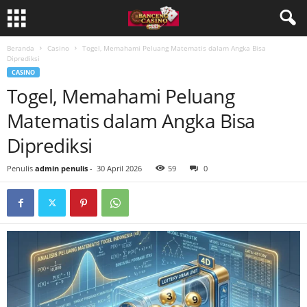
Beranda
Casino
Togel, Memahami Peluang Matematis dalam Angka Bisa
Diprediksi
CASINO
Togel, Memahami Peluang
Matematis dalam Angka Bisa
Diprediksi
Penulis
admin penulis
-
30 April 2026
59
0