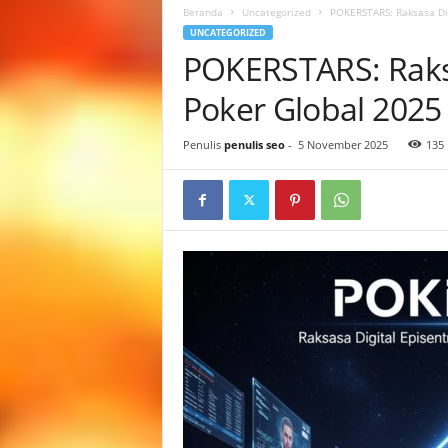
Beranda
Uncategorized
POKERSTARS: Raksasa Dig
c
UNCATEGORIZED
e
POKERSTARS: Raksa
n
g
Poker Global 2025
C
a
s
Penulis
penulis seo
-
5 November 2025
135
i
n
o