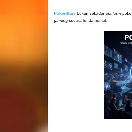
PokerStars
bukan sekadar
platform
poke
gaming
secara fundamental.