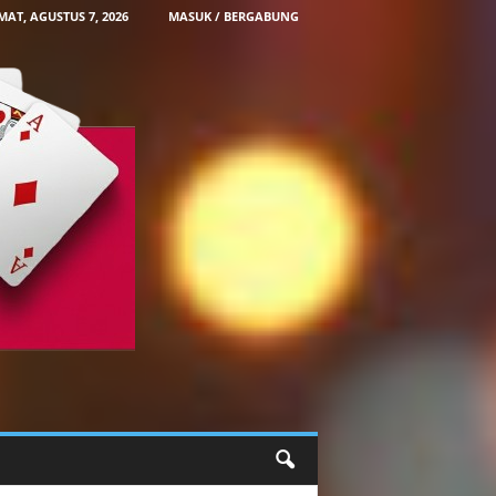
MAT, AGUSTUS 7, 2026
MASUK / BERGABUNG