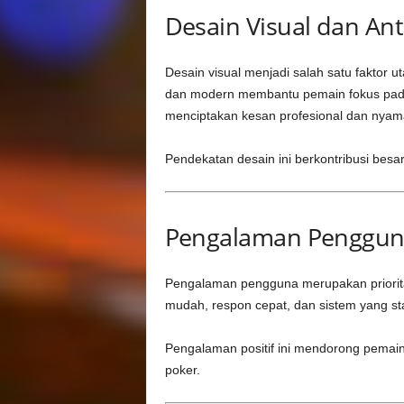
Desain Visual dan An
Desain visual menjadi salah satu faktor 
dan modern membantu pemain fokus pada 
menciptakan kesan profesional dan nyam
Pendekatan desain ini berkontribusi bes
Pengalaman Penggun
Pengalaman pengguna merupakan prior
mudah, respon cepat, dan sistem yang s
Pengalaman positif ini mendorong pemain
poker.