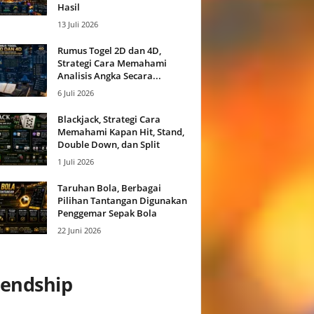
Hasil
13 Juli 2026
Rumus Togel 2D dan 4D,
Strategi Cara Memahami
Analisis Angka Secara...
6 Juli 2026
Blackjack, Strategi Cara
Memahami Kapan Hit, Stand,
Double Down, dan Split
1 Juli 2026
Taruhan Bola, Berbagai
Pilihan Tantangan Digunakan
Penggemar Sepak Bola
22 Juni 2026
iendship