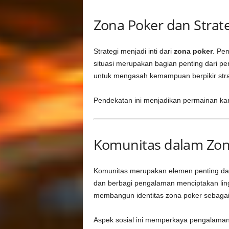
Zona Poker dan Strat
Strategi menjadi inti dari
zona poker
. Pe
situasi merupakan bagian penting dari 
untuk mengasah kemampuan berpikir stra
Pendekatan ini menjadikan permainan kart
Komunitas dalam Zon
Komunitas merupakan elemen penting d
dan berbagi pengalaman menciptakan lin
membangun identitas zona poker sebagai
Aspek sosial ini memperkaya pengalaman