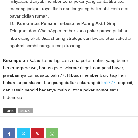
miliyaran. Banyak member zona poker yang cerita tiba-tiba
menang jackpot royal flush dan langsung beli mobil cash atau
bayar cicilan rumah.
Komunitas Pemain Terbesar & Paling Aktif
Grup
Telegram dan WhatsApp member zona poker punya puluhan
ribu orang aktif. Bisa sharing strategi, cari lawan, atau sekedar
ngobrol sambil nunggu meja kosong.
Kesimpulan
Kalau kamu lagi cari zona poker online yang bener-
bener terpercaya, bonus gede, winrate tinggi, dan pasti bayar,
jawabannya cuma satu: bali777. Ribuan member baru tiap hari
bukan tanpa alasan. Langsung daftar sekarang di
bali777
, deposit,
dan rasain sendiri bedanya main di zona poker nomor satu
Indonesia.
TOPIK
BALI777