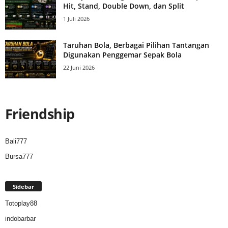
Hit, Stand, Double Down, dan Split
1 Juli 2026
Taruhan Bola, Berbagai Pilihan Tantangan
Digunakan Penggemar Sepak Bola
22 Juni 2026
Friendship
Bali777
Bursa777
Sidebar
Totoplay88
indobarbar