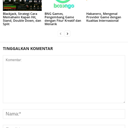
Blackjack, Strategi Cara
BNG Games,
Habanero, Mengenal
Memahami Kapan Hit,
Pengembang Game
Provider Game dengan
Stand, Double Down, dan
dengan Fitur Kreatif dan
Kualitas Internasional
Split
Menarik
TINGGALKAN KOMENTAR