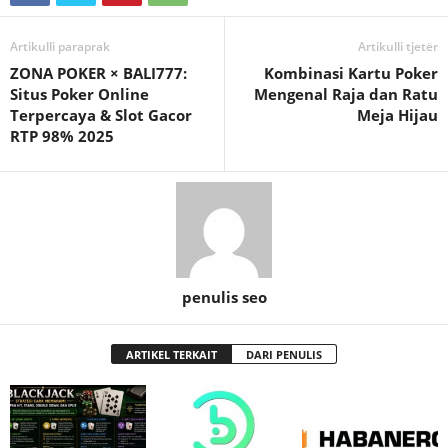
Artikulli paraprak
Artikulli tjetër
ZONA POKER × BALI777:
Kombinasi Kartu Poker
Situs Poker Online
Mengenal Raja dan Ratu
Terpercaya & Slot Gacor
Meja Hijau
RTP 98% 2025
penulis seo
ARTIKEL TERKAIT
DARI PENULIS