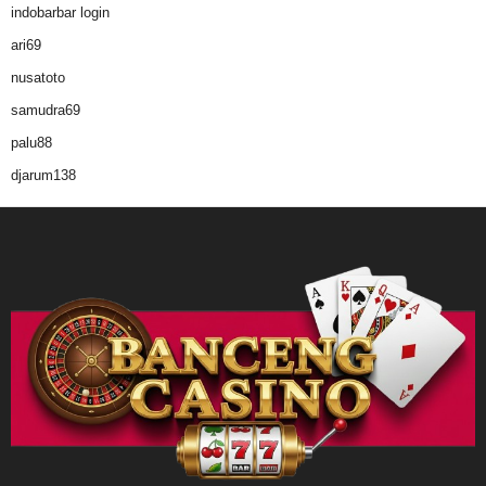
indobarbar login
ari69
nusatoto
samudra69
palu88
djarum138