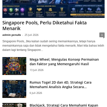
Singapore Pools, Perlu Diketahui Fakta
Menarik
admin penulis
-
25 Juli 2026
0
Singapore Pools, Jika kalian sudah sering memainkannya, tetapi hanya
memainkannya saja dan tidak mengetahui fakta menarik, Mari kita bahas lebih
dalam lagi tentang Singapore...
Mega Wheel, Mengulas Konsep Permainan
dan Faktor yang Memengaruhi Hasil
13 Juli 2026
Rumus Togel 2D dan 4D, Strategi Cara
Memahami Analisis Angka Secara...
6 Juli 2026
Blackjack, Strategi Cara Memahami Kapan