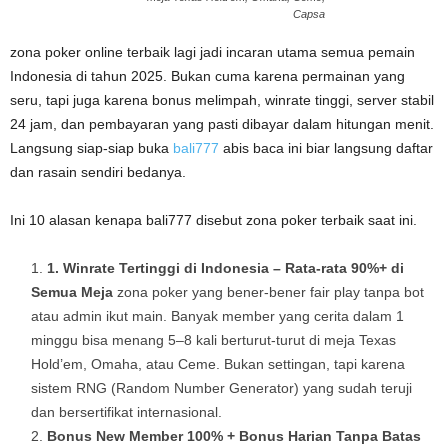
Capsa
zona poker online terbaik lagi jadi incaran utama semua pemain
Indonesia di tahun 2025. Bukan cuma karena permainan yang
seru, tapi juga karena bonus melimpah, winrate tinggi, server stabil
24 jam, dan pembayaran yang pasti dibayar dalam hitungan menit.
Langsung siap-siap buka
bali777
abis baca ini biar langsung daftar
dan rasain sendiri bedanya.
Ini 10 alasan kenapa bali777 disebut zona poker terbaik saat ini.
1. Winrate Tertinggi di Indonesia – Rata-rata 90%+ di
Semua Meja
zona poker yang bener-bener fair play tanpa bot
atau admin ikut main. Banyak member yang cerita dalam 1
minggu bisa menang 5–8 kali berturut-turut di meja Texas
Hold’em, Omaha, atau Ceme. Bukan settingan, tapi karena
sistem RNG (Random Number Generator) yang sudah teruji
dan bersertifikat internasional.
Bonus New Member 100% + Bonus Harian Tanpa Batas