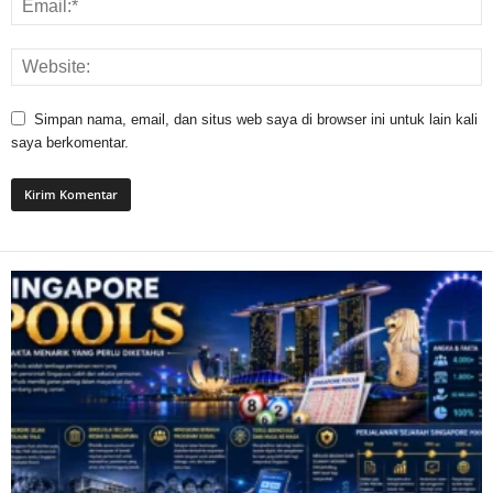
Simpan nama, email, dan situs web saya di browser ini untuk lain kali
saya berkomentar.