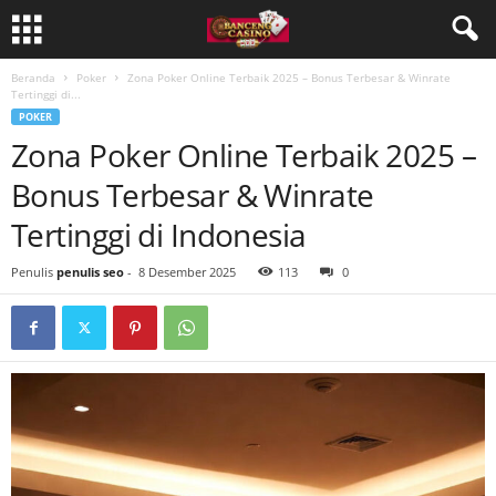
Beranda
Poker
Zona Poker Online Terbaik 2025 – Bonus Terbesar & Winrate
Tertinggi di...
POKER
Zona Poker Online Terbaik 2025 –
Bonus Terbesar & Winrate
Tertinggi di Indonesia
Penulis
penulis seo
-
8 Desember 2025
113
0