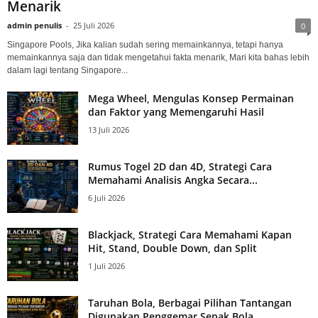
Menarik
admin penulis
-
25 Juli 2026
0
Singapore Pools, Jika kalian sudah sering memainkannya, tetapi hanya
memainkannya saja dan tidak mengetahui fakta menarik, Mari kita bahas lebih
dalam lagi tentang Singapore...
Mega Wheel, Mengulas Konsep Permainan
dan Faktor yang Memengaruhi Hasil
13 Juli 2026
Rumus Togel 2D dan 4D, Strategi Cara
Memahami Analisis Angka Secara...
6 Juli 2026
Blackjack, Strategi Cara Memahami Kapan
Hit, Stand, Double Down, dan Split
1 Juli 2026
Taruhan Bola, Berbagai Pilihan Tantangan
Digunakan Penggemar Sepak Bola