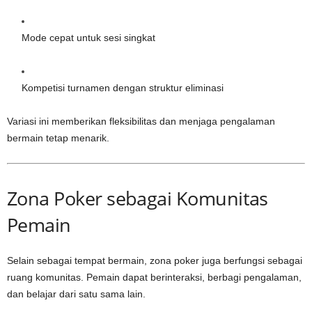
Mode cepat untuk sesi singkat
Kompetisi turnamen dengan struktur eliminasi
Variasi ini memberikan fleksibilitas dan menjaga pengalaman
bermain tetap menarik.
Zona Poker sebagai Komunitas
Pemain
Selain sebagai tempat bermain, zona poker juga berfungsi sebagai
ruang komunitas. Pemain dapat berinteraksi, berbagi pengalaman,
dan belajar dari satu sama lain.