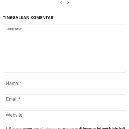
TINGGALKAN KOMENTAR
Simpan nama, email, dan situs web saya di browser ini untuk lain kali