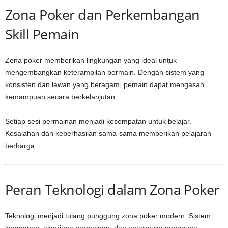
Zona Poker dan Perkembangan
Skill Pemain
Zona poker memberikan lingkungan yang ideal untuk
mengembangkan keterampilan bermain. Dengan sistem yang
konsisten dan lawan yang beragam, pemain dapat mengasah
kemampuan secara berkelanjutan.
Setiap sesi permainan menjadi kesempatan untuk belajar.
Kesalahan dan keberhasilan sama-sama memberikan pelajaran
berharga.
Peran Teknologi dalam Zona Poker
Teknologi menjadi tulang punggung zona poker modern. Sistem