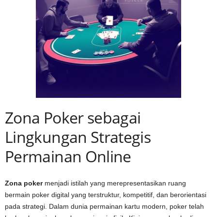
Zona Poker sebagai
Lingkungan Strategis
Permainan Online
Zona poker
menjadi istilah yang merepresentasikan ruang
bermain poker digital yang terstruktur, kompetitif, dan berorientasi
pada strategi. Dalam dunia permainan kartu modern, poker telah