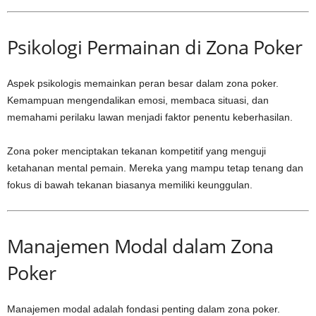
Psikologi Permainan di Zona Poker
Aspek psikologis memainkan peran besar dalam zona poker.
Kemampuan mengendalikan emosi, membaca situasi, dan
memahami perilaku lawan menjadi faktor penentu keberhasilan.
Zona poker menciptakan tekanan kompetitif yang menguji
ketahanan mental pemain. Mereka yang mampu tetap tenang dan
fokus di bawah tekanan biasanya memiliki keunggulan.
Manajemen Modal dalam Zona
Poker
Manajemen modal adalah fondasi penting dalam zona poker.