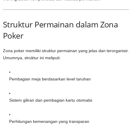
Struktur Permainan dalam Zona
Poker
Zona poker memiliki struktur permainan yang jelas dan terorganisir.
Umumnya, struktur ini meliputi:
Pembagian meja berdasarkan level taruhan
Sistem giliran dan pembagian kartu otomatis
Perhitungan kemenangan yang transparan