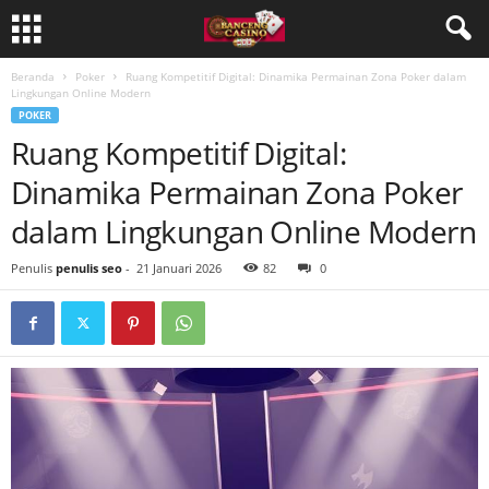
Beranda
Poker
Ruang Kompetitif Digital: Dinamika Permainan Zona Poker dalam
Lingkungan Online Modern
POKER
Ruang Kompetitif Digital:
Dinamika Permainan Zona Poker
dalam Lingkungan Online Modern
Penulis
penulis seo
-
21 Januari 2026
82
0