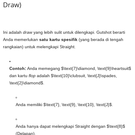
Draw)
Ini adalah
draw
yang lebih sulit untuk dilengkapi. Gutshot berarti
Anda memerlukan
satu kartu spesifik
(yang berada di tengah
rangkaian) untuk melengkapi Straight.
Contoh:
Anda memegang
$\text{7}\diamond, \text{9}\heartsuit$
dan kartu
flop
adalah
$\text{10}\clubsuit, \text{J}\spades,
\text{2}\diamond$
.
Anda memiliki
$\text{7}, \text{9}, \text{10}, \text{J}$
.
Anda hanya dapat melengkapi Straight dengan
$\text{8}$
(Delapan).