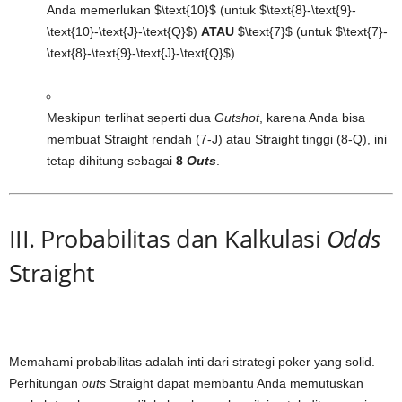
Anda memerlukan
$\text{10}$
(untuk
$\text{8}-\text{9}-
\text{10}-\text{J}-\text{Q}$
)
ATAU
$\text{7}$
(untuk
$\text{7}-
\text{8}-\text{9}-\text{J}-\text{Q}$
).
Meskipun terlihat seperti dua
Gutshot
, karena Anda bisa
membuat Straight rendah (7-J) atau Straight tinggi (8-Q), ini
tetap dihitung sebagai
8
Outs
.
III. Probabilitas dan Kalkulasi
Odds
Straight
Memahami probabilitas adalah inti dari strategi poker yang solid.
Perhitungan
outs
Straight dapat membantu Anda memutuskan