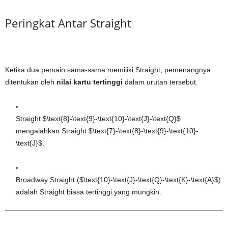
Peringkat Antar Straight
Ketika dua pemain sama-sama memiliki Straight, pemenangnya
ditentukan oleh
nilai kartu tertinggi
dalam urutan tersebut.
Straight
$\text{8}-\text{9}-\text{10}-\text{J}-\text{Q}$
mengalahkan Straight
$\text{7}-\text{8}-\text{9}-\text{10}-
\text{J}$
.
Broadway Straight (
$\text{10}-\text{J}-\text{Q}-\text{K}-\text{A}$
)
adalah Straight biasa tertinggi yang mungkin.