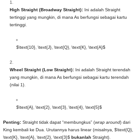
High Straight (Broadway Straight):
Ini adalah Straight
tertinggi yang mungkin, di mana As berfungsi sebagai kartu
tertinggi.
$\text{10}, \text{J}, \text{Q}, \text{K}, \text{A}$
Wheel Straight (Low Straight):
Ini adalah Straight terendah
yang mungkin, di mana As berfungsi sebagai kartu terendah
(nilai 1).
$\text{A}, \text{2}, \text{3}, \text{4}, \text{5}$
Penting:
Straight tidak dapat “membungkus” (
wrap around
) dari
King kembali ke Dua. Urutannya harus linear (misalnya,
$\text{Q},
\text{K}, \text{A}, \text{2}, \text{3}$
bukanlah
Straight).