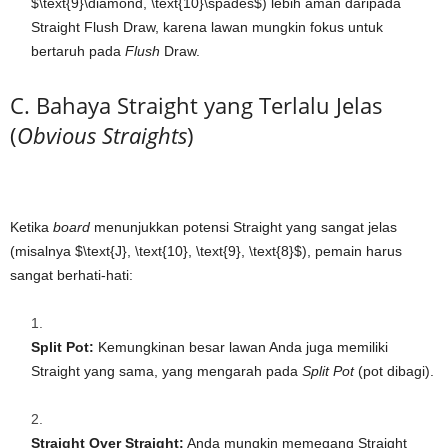
$\text{9}\diamond, \text{10}\spades$
) lebih aman daripada
Straight Flush Draw, karena lawan mungkin fokus untuk
bertaruh pada
Flush
Draw.
C. Bahaya Straight yang Terlalu Jelas
(
Obvious Straights
)
Ketika
board
menunjukkan potensi Straight yang sangat jelas
(misalnya
$\text{J}, \text{10}, \text{9}, \text{8}$
), pemain harus
sangat berhati-hati:
Split Pot:
Kemungkinan besar lawan Anda juga memiliki
Straight yang sama, yang mengarah pada
Split Pot
(pot dibagi).
Straight Over Straight:
Anda mungkin memegang Straight