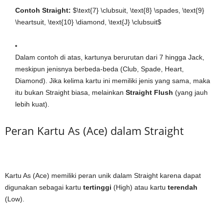
Contoh Straight:
$\text{7} \clubsuit, \text{8} \spades, \text{9}
\heartsuit, \text{10} \diamond, \text{J} \clubsuit$
Dalam contoh di atas, kartunya berurutan dari 7 hingga Jack,
meskipun jenisnya berbeda-beda (Club, Spade, Heart,
Diamond). Jika kelima kartu ini memiliki jenis yang sama, maka
itu bukan Straight biasa, melainkan
Straight Flush
(yang jauh
lebih kuat).
Peran Kartu As (Ace) dalam Straight
Kartu As (Ace) memiliki peran unik dalam Straight karena dapat
digunakan sebagai kartu
tertinggi
(High) atau kartu
terendah
(Low).