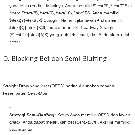
yang lebih rendah. Misalnya, Anda memiliki
$\text{6}, \text{7}$
di
board
$\text{8}, \text{9}, \text{10}, \text{J}$
. Anda memiliki
$\text{7}-\text{J}$
Straight. Namun, jika lawan Anda memiliki
$\text{Q}, \text{K}$
, mereka memiliki Broadway Straight
(
$\text{10}-\text{A}$
) yang jauh lebih kuat, dan Anda akan kalah
besar.
D. Blocking Bet dan Semi-Bluffing
Straight Draw yang kuat (OESD) sering digunakan sebagai
kesempatan
Semi-Bluff
.
Strategi
Semi-Bluffing
:
Ketika Anda memiliki OESD dan lawan
check
, Anda dapat melakukan
bet
(
Semi-Bluff
). Aksi ini memiliki
dua manfaat: