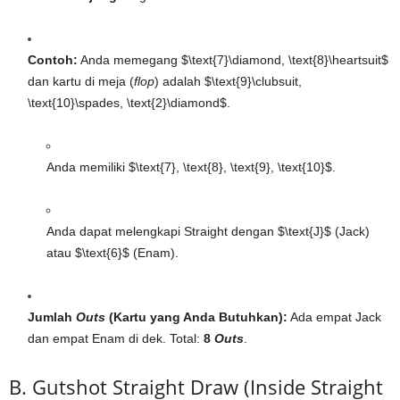
Contoh:
Anda memegang
$\text{7}\diamond, \text{8}\heartsuit$
dan kartu di meja (
flop
) adalah
$\text{9}\clubsuit,
\text{10}\spades, \text{2}\diamond$
.
Anda memiliki
$\text{7}, \text{8}, \text{9}, \text{10}$
.
Anda dapat melengkapi Straight dengan
$\text{J}$
(Jack)
atau
$\text{6}$
(Enam).
Jumlah
Outs
(Kartu yang Anda Butuhkan):
Ada empat Jack
dan empat Enam di dek. Total:
8
Outs
.
B. Gutshot Straight Draw (Inside Straight