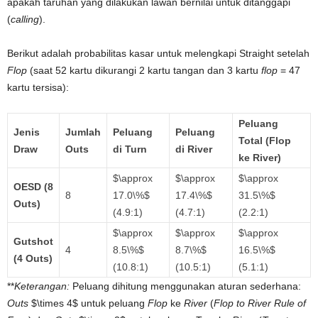
apakah taruhan yang dilakukan lawan bernilai untuk ditanggapi
(
calling
).
Berikut adalah probabilitas kasar untuk melengkapi Straight setelah
Flop
(saat 52 kartu dikurangi 2 kartu tangan dan 3 kartu
flop
= 47
kartu tersisa):
Peluang
Jenis
Jumlah
Peluang
Peluang
Total (Flop
Draw
Outs
di Turn
di River
ke River)
$\approx
$\approx
$\approx
OESD (8
8
17.0\%$
17.4\%$
31.5\%$
Outs)
(4.9:1)
(4.7:1)
(2.2:1)
$\approx
$\approx
$\approx
Gutshot
4
8.5\%$
8.7\%$
16.5\%$
(4 Outs)
(10.8:1)
(10.5:1)
(5.1:1)
**
Keterangan:
Peluang dihitung menggunakan aturan sederhana:
Outs
$\times 4$
untuk peluang
Flop
ke
River
(
Flop to River Rule of