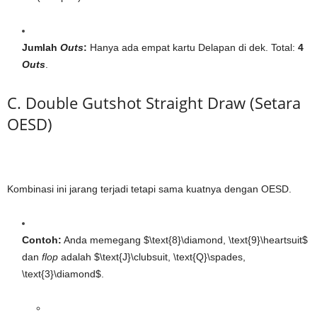
Jumlah
Outs
:
Hanya ada empat kartu Delapan di dek. Total:
4
Outs
.
C. Double Gutshot Straight Draw (Setara
OESD)
Kombinasi ini jarang terjadi tetapi sama kuatnya dengan OESD.
Contoh:
Anda memegang
$\text{8}\diamond, \text{9}\heartsuit$
dan
flop
adalah
$\text{J}\clubsuit, \text{Q}\spades,
\text{3}\diamond$
.