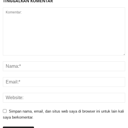
TINGGALKAN KOMENTAR
Simpan nama, email, dan situs web saya di browser ini untuk lain kali
saya berkomentar.