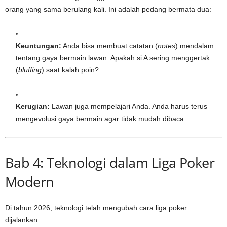
orang yang sama berulang kali. Ini adalah pedang bermata dua:
Keuntungan:
Anda bisa membuat catatan (
notes
) mendalam
tentang gaya bermain lawan. Apakah si A sering menggertak
(
bluffing
) saat kalah poin?
Kerugian:
Lawan juga mempelajari Anda. Anda harus terus
mengevolusi gaya bermain agar tidak mudah dibaca.
Bab 4: Teknologi dalam Liga Poker
Modern
Di tahun 2026, teknologi telah mengubah cara liga poker
dijalankan: