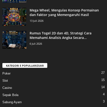
Mega Wheel, Mengulas Konsep Permainan
dan Faktor yang Memengaruhi Hasil
13 Juli 2026
Rumus Togel 2D dan 4D, Strategi Cara
Memahami Analisis Angka Secara...
6 Juli 2026
KATEGORI E POPULLARIZUAR
27
Poker
15
Slot
14
Casino
4
Sepak Bola
3
Sabung Ayam