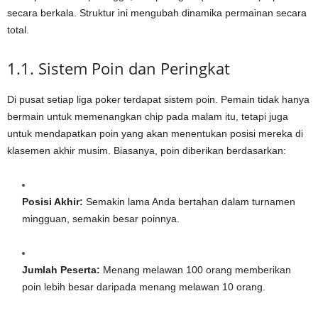
secara berkala. Struktur ini mengubah dinamika permainan secara
total.
1.1. Sistem Poin dan Peringkat
Di pusat setiap liga poker terdapat sistem poin. Pemain tidak hanya
bermain untuk memenangkan chip pada malam itu, tetapi juga
untuk mendapatkan poin yang akan menentukan posisi mereka di
klasemen akhir musim. Biasanya, poin diberikan berdasarkan:
Posisi Akhir:
Semakin lama Anda bertahan dalam turnamen
mingguan, semakin besar poinnya.
Jumlah Peserta:
Menang melawan 100 orang memberikan
poin lebih besar daripada menang melawan 10 orang.