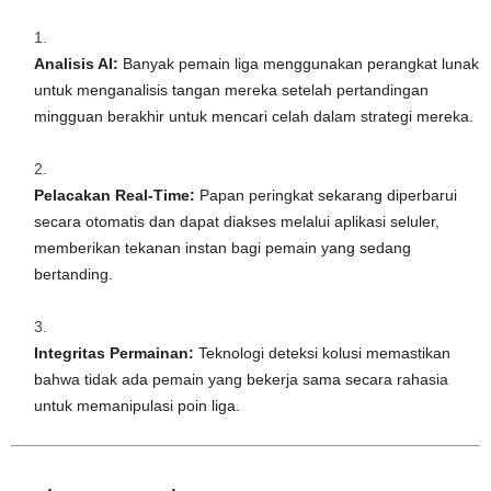
Analisis AI:
Banyak pemain liga menggunakan perangkat lunak
untuk menganalisis tangan mereka setelah pertandingan
mingguan berakhir untuk mencari celah dalam strategi mereka.
Pelacakan Real-Time:
Papan peringkat sekarang diperbarui
secara otomatis dan dapat diakses melalui aplikasi seluler,
memberikan tekanan instan bagi pemain yang sedang
bertanding.
Integritas Permainan:
Teknologi deteksi kolusi memastikan
bahwa tidak ada pemain yang bekerja sama secara rahasia
untuk memanipulasi poin liga.