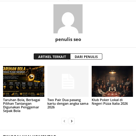
penulis seo
ARTIKEL TERKAIT
DARI PENULIS
Taruhan Bola, Berbagai
Two Pair Dua pasang
Klub Poker Lokal di
Pilihan Tantangan
kartu dengan angka sama
Negeri Pizza Italia 2026
Digunakan Penggemar
2026
Sepak Bola