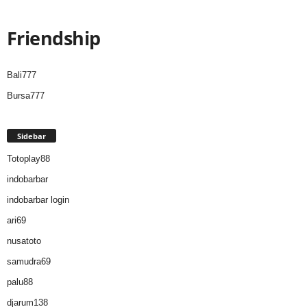
Friendship
Bali777
Bursa777
Sidebar
Totoplay88
indobarbar
indobarbar login
ari69
nusatoto
samudra69
palu88
djarum138