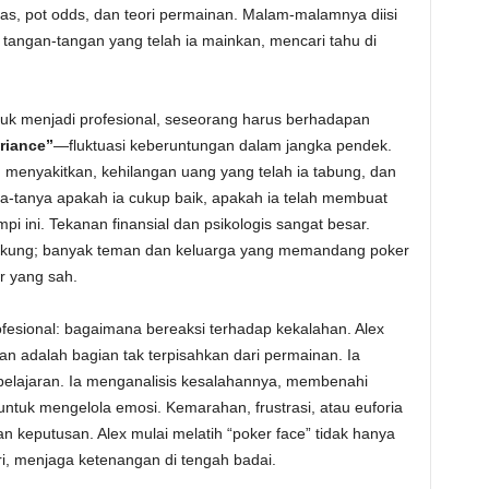
s, pot odds, dan teori permainan. Malam-malamnya diisi
 tangan-tangan yang telah ia mainkan, mencari tahu di
ntuk menjadi profesional, seseorang harus berhadapan
riance”
—fluktuasi keberuntungan dalam jangka pendek.
menyakitkan, kehilangan uang yang telah ia tabung, dan
nya-tanya apakah ia cukup baik, apakah ia telah membuat
i ini. Tekanan finansial dan psikologis sangat besar.
dukung; banyak teman dan keluarga yang memandang poker
r yang sah.
rofesional: bagaimana bereaksi terhadap kekalahan. Alex
an adalah bagian tak terpisahkan dari permainan. Ia
elajaran. Ia menganalisis kesalahannya, membenahi
r untuk mengelola emosi. Kemarahan, frustrasi, atau euforia
 keputusan. Alex mulai melatih “poker face” tidak hanya
iri, menjaga ketenangan di tengah badai.