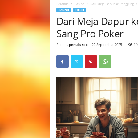
Beranda
Casino
Dari Meja Dapur ke Panggung Du
c
CASINO
POKER
e
Dari Meja Dapur k
n
g
Sang Pro Poker
C
a
s
Penulis
penulis seo
-
20 September 2025
14
i
n
o