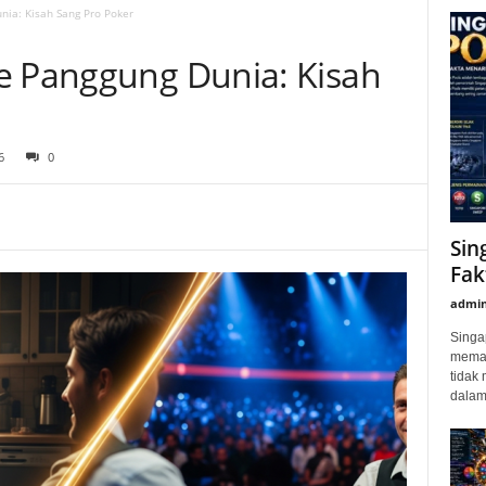
nia: Kisah Sang Pro Poker
e Panggung Dunia: Kisah
6
0
Sin
Fak
admin
Singa
memai
tidak 
dalam 