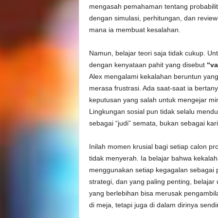
mengasah pemahaman tentang probabilita
dengan simulasi, perhitungan, dan review
mana ia membuat kesalahan.
Namun, belajar teori saja tidak cukup. U
dengan kenyataan pahit yang disebut
“va
Alex mengalami kekalahan beruntun yang 
merasa frustrasi. Ada saat-saat ia berta
keputusan yang salah untuk mengejar mimp
Lingkungan sosial pun tidak selalu men
sebagai “judi” semata, bukan sebagai kari
Inilah momen krusial bagi setiap calon p
tidak menyerah. Ia belajar bahwa kekalah
menggunakan setiap kegagalan sebagai p
strategi, dan yang paling penting, belaja
yang berlebihan bisa merusak pengambilan
di meja, tetapi juga di dalam dirinya send