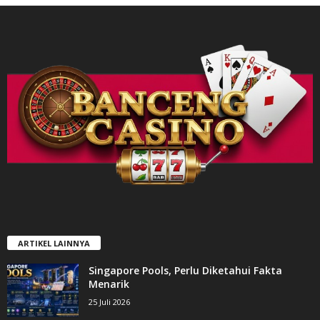
ARTIKEL LAINNYA
Singapore Pools, Perlu Diketahui Fakta
Menarik
25 Juli 2026