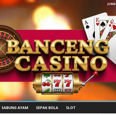
JUMAT
SABUNG AYAM
SEPAK BOLA
SLOT