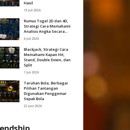
Hasil
13 Juli 2026
Rumus Togel 2D dan 4D,
Strategi Cara Memahami
Analisis Angka Secara...
6 Juli 2026
Blackjack, Strategi Cara
Memahami Kapan Hit,
Stand, Double Down, dan
Split
1 Juli 2026
Taruhan Bola, Berbagai
Pilihan Tantangan
Digunakan Penggemar
Sepak Bola
22 Juni 2026
iendship