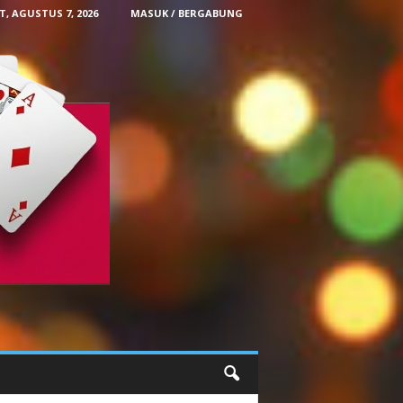
, AGUSTUS 7, 2026
MASUK / BERGABUNG