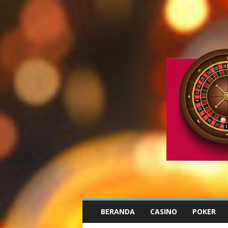
B
BERANDA
CASINO
POKER
a
n