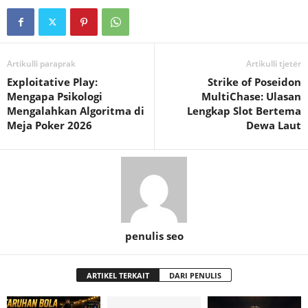
Artikulli paraprak
Artikulli tjetër
Exploitative Play:
Strike of Poseidon
Mengapa Psikologi
MultiChase: Ulasan
Mengalahkan Algoritma di
Lengkap Slot Bertema
Meja Poker 2026
Dewa Laut
penulis seo
ARTIKEL TERKAIT
DARI PENULIS