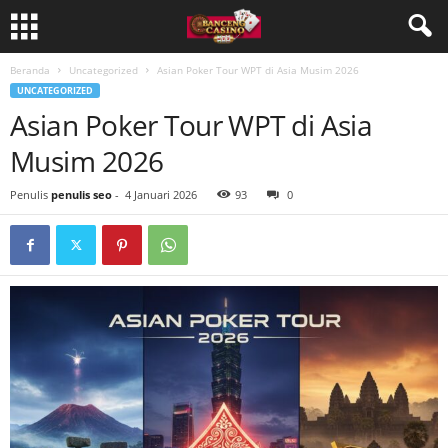
Beranda
Uncategorized
Asian Poker Tour WPT di Asia Musim 2026
UNCATEGORIZED
Asian Poker Tour WPT di Asia
Musim 2026
Penulis
penulis seo
-
4 Januari 2026
93
0