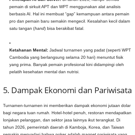
pemain di sirkuit APT dan WPT menggunakan alat analisis
berbasis AI. Hal ini membuat “gap” kemampuan antara pemain
pro dan pemain baru semakin mengecil. Kesalahan kecil dalam
satu tangan (
hand
) bisa berakibat fatal.
Ketahanan Mental:
Jadwal turnamen yang padat (seperti WPT
Cambodia yang berlangsung selama 20 hari) menuntut fisik
yang prima. Banyak pemain profesional kini didampingi oleh
pelatih kesehatan mental dan nutrisi.
5. Dampak Ekonomi dan Pariwisata
Turnamen-turnamen ini memberikan dampak ekonomi jutaan dolar
bagi negara tuan rumah. Hotel-hotel penuh, restoran mendapatkan
lonjakan pelanggan, dan sektor jasa lainnya ikut terangkat. Di
tahun 2026, pemerintah daerah di Kamboja, Korea, dan Taiwan
semakin menyadari bahwa poker adalah magnet pariwisata yang