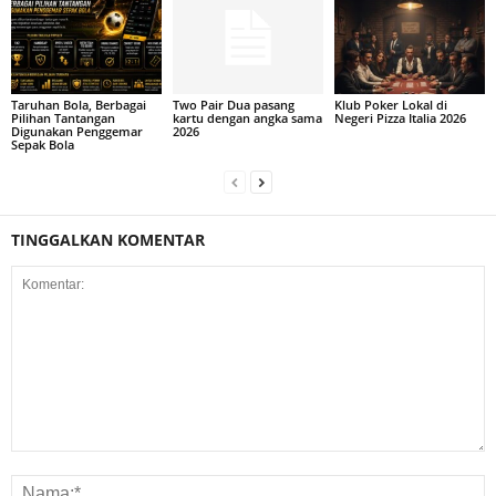
Taruhan Bola, Berbagai
Two Pair Dua pasang
Klub Poker Lokal di
Pilihan Tantangan
kartu dengan angka sama
Negeri Pizza Italia 2026
Digunakan Penggemar
2026
Sepak Bola
TINGGALKAN KOMENTAR