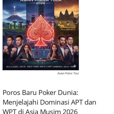
Asian Poker Tour
Poros Baru Poker Dunia:
Menjelajahi Dominasi APT dan
WPT di Asia Musim 2026