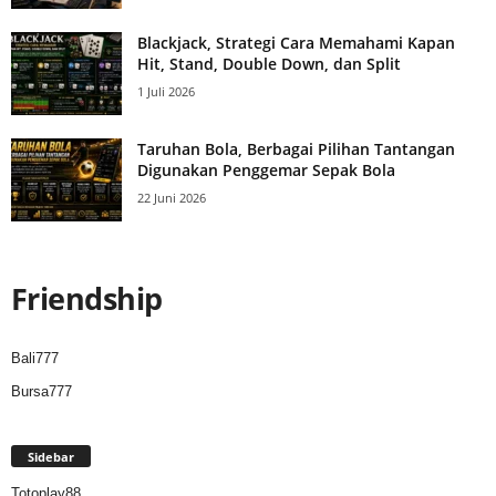
Blackjack, Strategi Cara Memahami Kapan
Hit, Stand, Double Down, dan Split
1 Juli 2026
Taruhan Bola, Berbagai Pilihan Tantangan
Digunakan Penggemar Sepak Bola
22 Juni 2026
Friendship
Bali777
Bursa777
Sidebar
Totoplay88