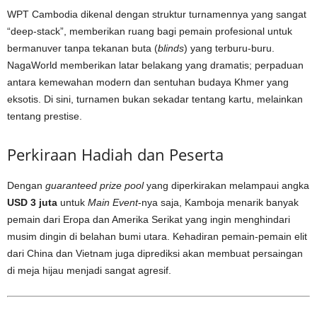
WPT Cambodia dikenal dengan struktur turnamennya yang sangat
“deep-stack”, memberikan ruang bagi pemain profesional untuk
bermanuver tanpa tekanan buta (
blinds
) yang terburu-buru.
NagaWorld memberikan latar belakang yang dramatis; perpaduan
antara kemewahan modern dan sentuhan budaya Khmer yang
eksotis. Di sini, turnamen bukan sekadar tentang kartu, melainkan
tentang prestise.
Perkiraan Hadiah dan Peserta
Dengan
guaranteed prize pool
yang diperkirakan melampaui angka
USD 3 juta
untuk
Main Event
-nya saja, Kamboja menarik banyak
pemain dari Eropa dan Amerika Serikat yang ingin menghindari
musim dingin di belahan bumi utara. Kehadiran pemain-pemain elit
dari China dan Vietnam juga diprediksi akan membuat persaingan
di meja hijau menjadi sangat agresif.