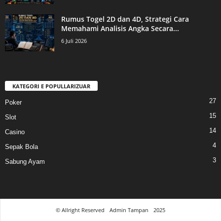
Rumus Togel 2D dan 4D, Strategi Cara
Memahami Analisis Angka Secara...
6 Juli 2026
KATEGORI E POPULLARIZUAR
27
Poker
15
Slot
14
Casino
4
Sepak Bola
3
Sabung Ayam
© Allright Reserved
Admin Tampan
2025