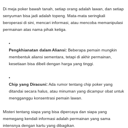
Di meja poker bawah tanah, setiap orang adalah lawan, dan setiap
senyuman bisa jadi adalah topeng. Mata-mata seringkali
beroperasi di sini, mencari informasi, atau mencoba memanipulasi
permainan atas nama pihak ketiga.
Pengkhianatan dalam Aliansi:
Beberapa pemain mungkin
membentuk aliansi sementara, tetapi di akhir permainan,
kesetiaan bisa dibeli dengan harga yang tinggi.
Chip yang Diracuni:
Ada rumor tentang chip poker yang
ditandai secara halus, atau minuman yang dicampur obat untuk
mengganggu konsentrasi pemain lawan.
Misteri tentang siapa yang bisa dipercaya dan siapa yang
memegang kendali informasi adalah permainan yang sama
intensnya dengan kartu yang dibagikan.