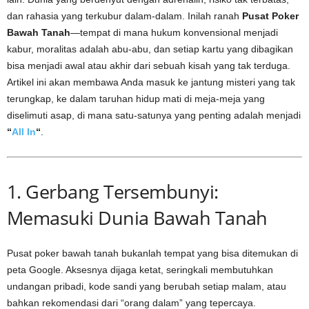
dan rahasia yang terkubur dalam-dalam. Inilah ranah
Pusat Poker
Bawah Tanah
—tempat di mana hukum konvensional menjadi
kabur, moralitas adalah abu-abu, dan setiap kartu yang dibagikan
bisa menjadi awal atau akhir dari sebuah kisah yang tak terduga.
Artikel ini akan membawa Anda masuk ke jantung misteri yang tak
terungkap, ke dalam taruhan hidup mati di meja-meja yang
diselimuti asap, di mana satu-satunya yang penting adalah menjadi
“
All In
“
.
1. Gerbang Tersembunyi:
Memasuki Dunia Bawah Tanah
Pusat poker bawah tanah bukanlah tempat yang bisa ditemukan di
peta Google. Aksesnya dijaga ketat, seringkali membutuhkan
undangan pribadi, kode sandi yang berubah setiap malam, atau
bahkan rekomendasi dari “orang dalam” yang tepercaya.