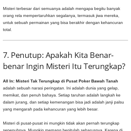
Misteri terbesar dari semuanya adalah mengapa begitu banyak
orang rela mempertaruhkan segalanya, termasuk jiwa mereka,
untuk sebuah permainan yang bisa berakhir dengan kehancuran
total.
7. Penutup: Apakah Kita Benar-
benar Ingin Misteri Itu Terungkap?
All In: Misteri Tak Terungkap di Pusat Poker Bawah Tanah
adalah sebuah narasi peringatan. Ini adalah dunia yang gelap,
memikat, dan penuh bahaya. Setiap taruhan adalah langkah ke
dalam jurang, dan setiap kemenangan bisa jadi adalah janji palsu
yang mengarah pada kehancuran yang lebih besar.
Misteri di pusat-pusat ini mungkin tidak akan pernah terungkap
sepenuhnya. Mungkin memang begitulah seharusnya. Karena di