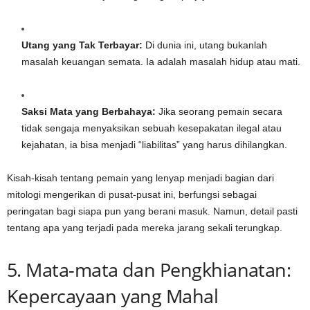
Utang yang Tak Terbayar:
Di dunia ini, utang bukanlah
masalah keuangan semata. Ia adalah masalah hidup atau mati.
Saksi Mata yang Berbahaya:
Jika seorang pemain secara
tidak sengaja menyaksikan sebuah kesepakatan ilegal atau
kejahatan, ia bisa menjadi “liabilitas” yang harus dihilangkan.
Kisah-kisah tentang pemain yang lenyap menjadi bagian dari
mitologi mengerikan di pusat-pusat ini, berfungsi sebagai
peringatan bagi siapa pun yang berani masuk. Namun, detail pasti
tentang apa yang terjadi pada mereka jarang sekali terungkap.
5. Mata-mata dan Pengkhianatan:
Kepercayaan yang Mahal