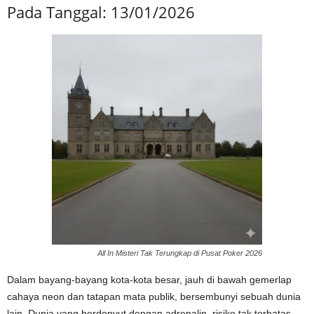
Pada Tanggal: 13/01/2026
All In Misteri Tak Terungkap di Pusat Poker 2026
Dalam bayang-bayang kota-kota besar, jauh di bawah gemerlap
cahaya neon dan tatapan mata publik, bersembunyi sebuah dunia
lain. Dunia yang berdenyut dengan adrenalin, risiko tak terbatas,