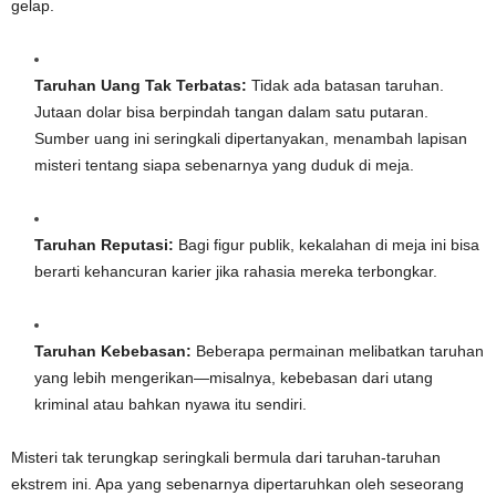
gelap.
Taruhan Uang Tak Terbatas:
Tidak ada batasan taruhan.
Jutaan dolar bisa berpindah tangan dalam satu putaran.
Sumber uang ini seringkali dipertanyakan, menambah lapisan
misteri tentang siapa sebenarnya yang duduk di meja.
Taruhan Reputasi:
Bagi figur publik, kekalahan di meja ini bisa
berarti kehancuran karier jika rahasia mereka terbongkar.
Taruhan Kebebasan:
Beberapa permainan melibatkan taruhan
yang lebih mengerikan—misalnya, kebebasan dari utang
kriminal atau bahkan nyawa itu sendiri.
Misteri tak terungkap seringkali bermula dari taruhan-taruhan
ekstrem ini. Apa yang sebenarnya dipertaruhkan oleh seseorang