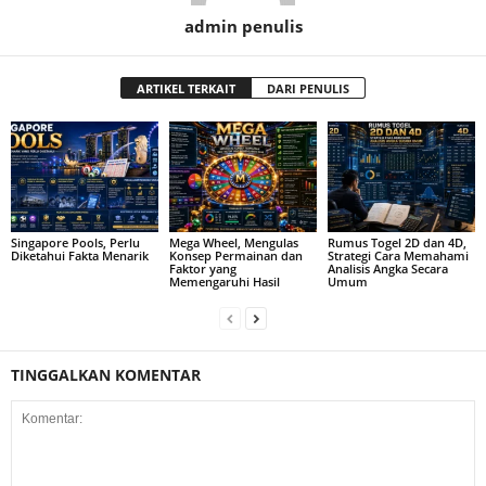
admin penulis
ARTIKEL TERKAIT
DARI PENULIS
Singapore Pools, Perlu
Mega Wheel, Mengulas
Rumus Togel 2D dan 4D,
Diketahui Fakta Menarik
Konsep Permainan dan
Strategi Cara Memahami
Faktor yang
Analisis Angka Secara
Memengaruhi Hasil
Umum
TINGGALKAN KOMENTAR