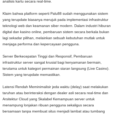
analisis kartu secara real-time.
Klaim bahwa platform seperti Palu88 sudah menggunakan sistem
yang terupdate biasanya merujuk pada implementasi infrastruktur
teknologi web dan keamanan siber modern. Dalam industri hiburan
digital dan kasino online, pembaruan sistem secara berkala bukan
lagi sekadar pilihan, melainkan sebuah kebutuhan mutlak untuk
menjaga performa dan kepercayaan pengguna.
Server Berkecepatan Tinggi dan Responsif, Pembaruan
infrastruktur server sangat krusial bagi kenyamanan bermain,
terutama untuk kategori permainan siaran langsung (Live Casino).
Sistem yang terupdate memastikan.
Latensi Rendah Meminimalisir jeda waktu (delay) saat melakukan
taruhan atau berinteraksi dengan dealer asli secara real-time dan
Arsitektur Cloud yang Skalabel Kemampuan server untuk
menampung lonjakan ribuan pengguna sekaligus secara
bersamaan tanpa membuat situs menjadi lambat atau tumbang