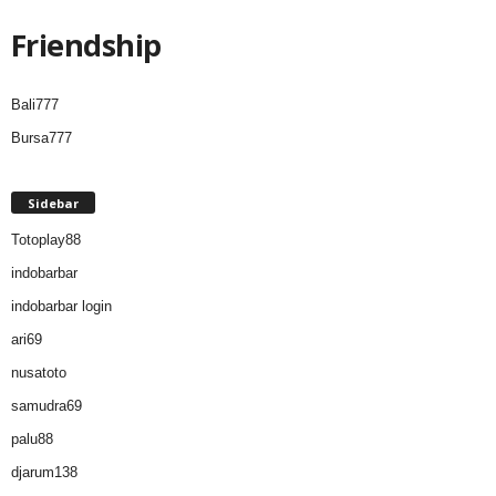
Friendship
Bali777
Bursa777
Sidebar
Totoplay88
indobarbar
indobarbar login
ari69
nusatoto
samudra69
palu88
djarum138