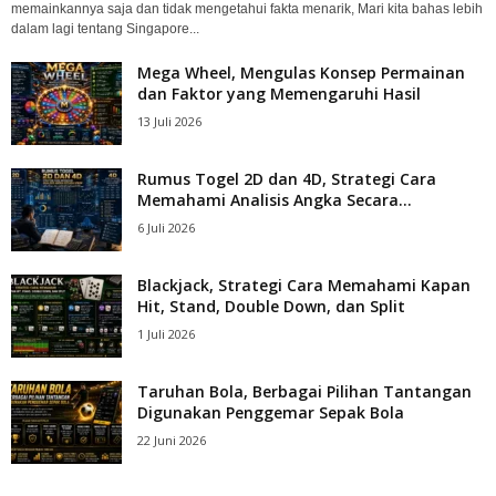
memainkannya saja dan tidak mengetahui fakta menarik, Mari kita bahas lebih
dalam lagi tentang Singapore...
Mega Wheel, Mengulas Konsep Permainan
dan Faktor yang Memengaruhi Hasil
13 Juli 2026
Rumus Togel 2D dan 4D, Strategi Cara
Memahami Analisis Angka Secara...
6 Juli 2026
Blackjack, Strategi Cara Memahami Kapan
Hit, Stand, Double Down, dan Split
1 Juli 2026
Taruhan Bola, Berbagai Pilihan Tantangan
Digunakan Penggemar Sepak Bola
22 Juni 2026