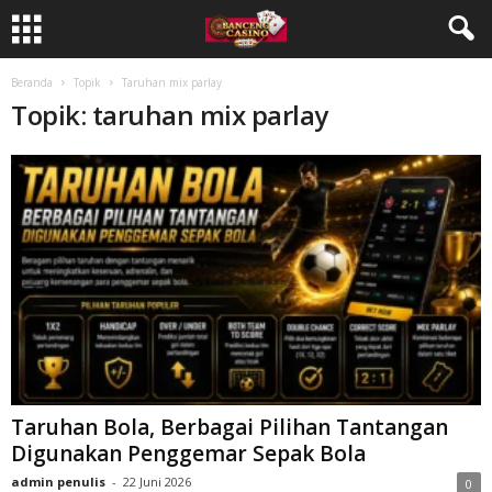
Beranda
Topik
Taruhan mix parlay
Topik: taruhan mix parlay
Taruhan Bola, Berbagai Pilihan Tantangan
Digunakan Penggemar Sepak Bola
admin penulis
-
22 Juni 2026
0