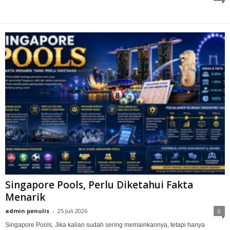
Singapore Pools, Perlu Diketahui Fakta
Menarik
admin penulis
-
25 Juli 2026
0
Singapore Pools, Jika kalian sudah sering memainkannya, tetapi hanya